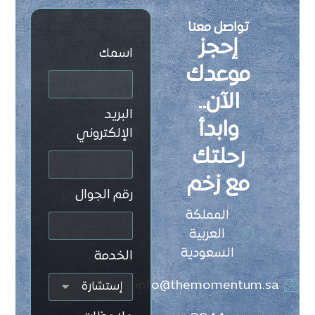
تواصل معنا
إحجز
اسمك
موعدك
الآن..
البريد
وابدأ
الإلكتروني
رحلتك
مع زخم
رقم الجوال
المملكة
العربية
السعودية
الخدمة
info@themomentum.sa