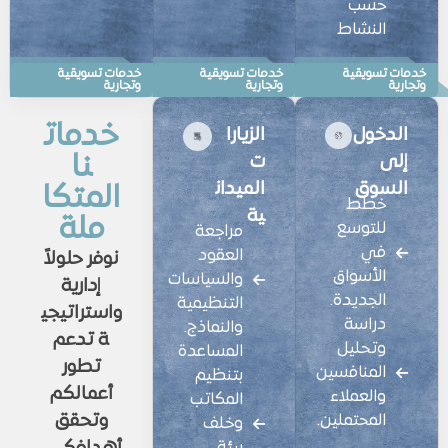
حسب
النشاط
احجز استشارتك
احجز استشارتك
احجز استشارتك
خدمات تسويقية
خدمات تسويقية
خدمات تسويقية
وتجارية
وتجارية
وتجارية
خدمات
الدخول
الزيارا
نا
إلى
ت
السوق
الميدان
المتكا
خطط
ية
ملة
للتوسع
مراجعة
في
العقود
نوفر حلولاً
الأسواق
والسياسات
إدارية
الجديدة.
التنظيمية
واستراتيجي
دراسة
والنماذج.
ة تدعم
وتحليل
المساعدة
تطور
المنافسين
بتنظيم
أعمالكم
والعملاء
المكاتب
المحتملين.
وتحقق
وخلف
بيئة