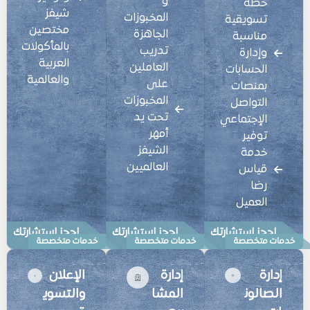
و
خطة
شيفز
المخبوزات
تسويقية
مختصين
الجاهزة
مناسبة
بالمأكولات
تدريب
وإدارة
العربية
العاملين
الحسابات
والعالمية
على
بمنصات
المخبوزات
التواصل
تحت يد
الإجتماعي
أمهر
توفير
الشيفز
خدمة
العالميين
قياس
رضا
العميل
احجز استشارتك
احجز استشارتك
احجز استشارتك
خدمات متخصصة
خدمات متخصصة
خدمات متخصصة
إدارة
إدارة
الإعلان
الصالون
المشا
والتسوي