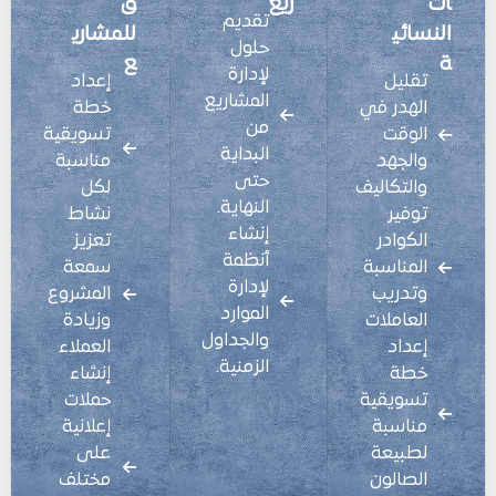
ات
ريع
ق
تقديم
النسائي
للمشاري
حلول
ة
ع
لإدارة
تقليل
إعداد
المشاريع
الهدر في
خطة
من
الوقت
تسويقية
البداية
والجهد
مناسبة
حتى
والتكاليف
لكل
النهاية.
توفير
نشاط
إنشاء
الكوادر
تعزيز
أنظمة
المناسبة
سمعة
لإدارة
وتدريب
المشروع
الموارد
العاملات
وزيادة
والجداول
إعداد
العملاء
الزمنية.
خطة
إنشاء
تسويقية
حملات
مناسبة
إعلانية
لطبيعة
على
الصالون
مختلف