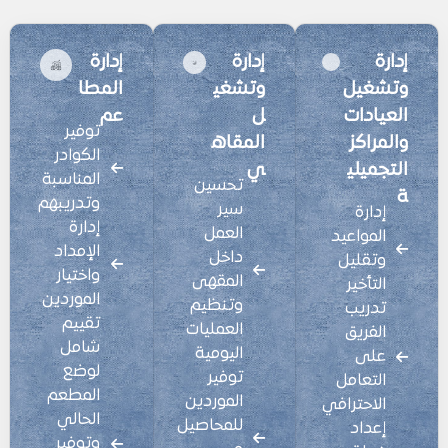
إدارة
إدارة
إدارة
وتشغيل
وتشغي
المطا
العيادات
ل
عم
توفير
والمراكز
المقاه
الكوادر
التجميلي
ي
المناسبة
تحسين
ة
وتدريبهم
سير
إدارة
إدارة
العمل
المواعيد
الإمداد
داخل
وتقليل
واختيار
المقهى
التأخير
الموردين
وتنظيم
تدريب
تقييم
العمليات
الفريق
شامل
اليومية
على
لوضع
توفير
التعامل
المطعم
الموردين
الاحترافي
الحالي
للمحاصيل
إعداد
وتوفير