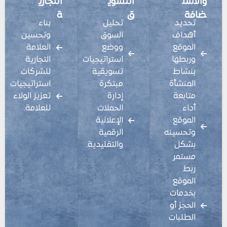
والاست
التسوي
التجاري
ضافة
ق
ة
تحديد
تحليل
بناء
أهداف
السوق
وتحسين
الموقع
ووضع
العلامة
وربطها
استراتيجيات
التجارية
بنشاط
تسويقية
للشركات.
المنشأة
مبتكرة
استراتيجيات
متابعة
إدارة
تعزيز الولاء
أداء
الحملات
للعلامة.
الموقع
الإعلانية
وتحسينه
الرقمية
بشكل
والتقليدية.
مستمر
ربط
الموقع
بخدمات
الحجز أو
الطلبات