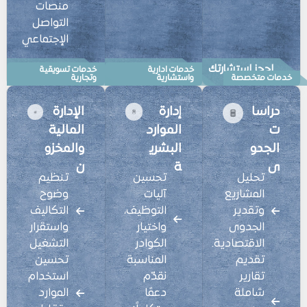
منصات
التواصل
الإجتماعي
احجز استشارتك
احجز استشارتك
احجز استشارتك
خدمات ادارية
خدمات تسويقية
خدمات متخصصة
واستشارية
وتجارية
دراسا
إدارة
الإدارة
ت
الموارد
المالية
الجدو
البشري
والمخزو
ى
ة
ن
تحليل
تحسين
تنظيم
المشاريع
آليات
وضوح
وتقدير
التوظيف،
التكاليف
الجدوى
واختيار
واستقرار
الاقتصادية.
الكوادر
التشغيل
تقديم
المناسبة
تحسين
تقارير
نقدّم
استخدام
شاملة
دعمًا
الموارد