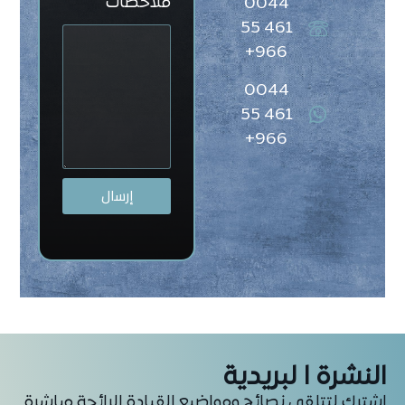
ملاحظات
0044
461 55
966+
0044
461 55
966+
إرسال
النشرة ا لبريدية
اشترك لتتلقى نصائح ومواضيع القيادة الرائجة مباشرة