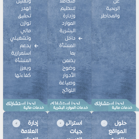
عن
متكاملًا
وتقليل
الربحية
لتنظيم
الهدر
والمخاطر.
وإدارة
تحقيق
الموارد
توازن
البشرية
مالي
داخل
وتشغيلي
المنشأة
يدعم
بما
استمرارية
يضمن
المنشأة
وضوح
ويعزز
الأدوار
كفاءتها
وصياغة
اللوائح
احجز استشارتك
احجز استشارتك
احجز استشارتك
خدمات مالية
خدمات الموارد البشرية
خدمات مالية
حلول
استراتي
إدارة
المواقع
جيات
العلامة